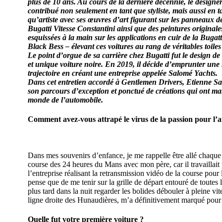
plus de 10 ans. Au cours de la dernière décennie, le designer
contribué non seulement en tant que styliste, mais aussi en t
qu’artiste avec ses œuvres d’art figurant sur les panneaux de
Bugatti Vitesse Constantini ainsi que des peintures originale
esquissées à la main sur les applications en cuir de la Bugatt
Black Bess – élevant ces voitures au rang de véritables toiles
Le point d’orgue de sa carrière chez Bugatti fut le design de 
et unique voiture noire. En 2019, il décide d’emprunter une
trajectoire en créant une entreprise appelée Salomé Yachts.
Dans cet entretien accordé à Gentlemen Drivers, Etienne Sa
son parcours d’exception et ponctué de créations qui ont ma
monde de l’automobile.
Comment avez-vous attrapé le virus de la passion pour l’
Dans mes souvenirs d’enfance, je me rappelle être allé chaque
course des 24 heures du Mans avec mon père, car il travaillait
l’entreprise réalisant la retransmission vidéo de la course pour l
pense que de me tenir sur la grille de départ entouré de toutes l
plus tard dans la nuit regarder les bolides débouler à pleine vit
ligne droite des Hunaudières, m’a définitivement marqué pour 
Quelle fut votre première voiture ?