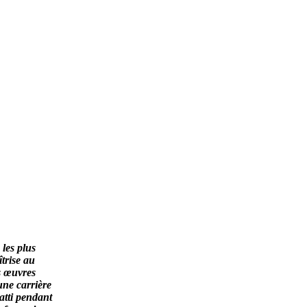
F
 les plus
trise au
s œuvres
une carrière
atti pendant