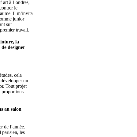
f art à Londres,
contrer le
aume. Il m’invita
 comme junior
ant sur
premier travail.
inture, la
n de designer
études, cela
e développer un
or. Tout projet
 proportions
ns au salon
r de l’année.
parisien, les