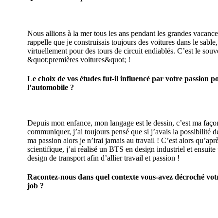
Nous allions à la mer tous les ans pendant les grandes vacance
rappelle que je construisais toujours des voitures dans le sable,
virtuellement pour des tours de circuit endiablés. C’est le sou
&quot;premières voitures&quot; !
Le choix de vos études fut-il influencé par votre passion p
l’automobile ?
Depuis mon enfance, mon langage est le dessin, c’est ma faço
communiquer, j’ai toujours pensé que si j’avais la possibilité de
ma passion alors je n’irai jamais au travail ! C’est alors qu’apr
scientifique, j’ai réalisé un BTS en design industriel et ensuit
design de transport afin d’allier travail et passion !
Racontez-nous dans quel contexte vous-avez décroché vot
job ?