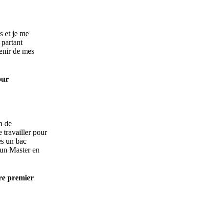
s et je me
 partant
venir de mes
our
n de
 travailler pour
ès un bac
e un Master en
re premier