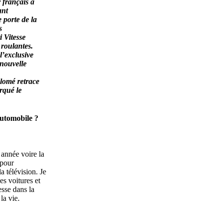
 français a
ant
 porte de la
s
i Vitesse
 roulantes.
l’exclusive
 nouvelle
lomé retrace
rqué le
automobile ?
 année voire la
 pour
a télévision. Je
es voitures et
esse dans la
la vie.