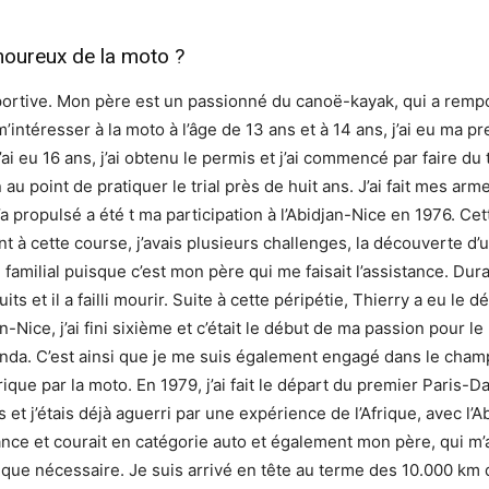
oureux de la moto ?
 sportive. Mon père est un passionné du canoë-kayak, qui a rempo
intéresser à la moto à l’âge de 13 ans et à 14 ans, j’ai eu ma 
 eu 16 ans, j’ai obtenu le permis et j’ai commencé par faire du t
 au point de pratiquer le trial près de huit ans. J’ai fait mes a
’a propulsé a été t ma participation à l’Abidjan-Nice en 1976. Ce
ant à cette course, j’avais plusieurs challenges, la découverte d
e familial puisque c’est mon père qui me faisait l’assistance. Dur
ts et il a failli mourir. Suite à cette péripétie, Thierry a eu le d
Nice, j’ai fini sixième et c’était le début de ma passion pour le 
Honda. C’est ainsi que je me suis également engagé dans le champ
frique par la moto. En 1979, j’ai fait le départ du premier Paris
 et j’étais déjà aguerri par une expérience de l’Afrique, avec l’
stance et courait en catégorie auto et également mon père, qui
nique nécessaire. Je suis arrivé en tête au terme des 10.000 km