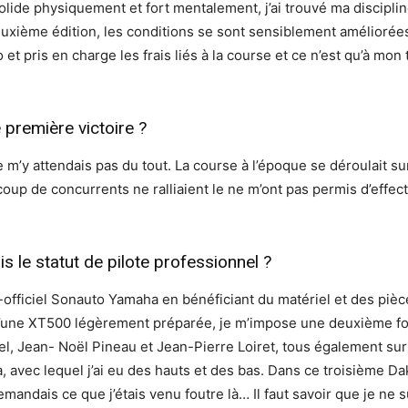
solide physiquement et fort mentalement, j’ai trouvé ma disciplin
uxième édition, les conditions se sont sensiblement améliorée
o et pris en charge les frais liés à la course et ce n’est qu’à mo
première victoire ?
ne m’y attendais pas du tout. La course à l’époque se déroulait s
up de concurrents ne ralliaient le ne m’ont pas permis d’effectu
 le statut de pilote professionnel ?
mi-officiel Sonauto Yamaha en bénéficiant du matériel et des pièc
’une XT500 légèrement préparée, je m’impose une deuxième foi
el, Jean- Noël Pineau et Jean-Pierre Loiret, tous également su
, avec lequel j’ai eu des hauts et des bas. Dans ce troisième Da
mandais ce que j’étais venu foutre là… Il faut savoir que je ne s