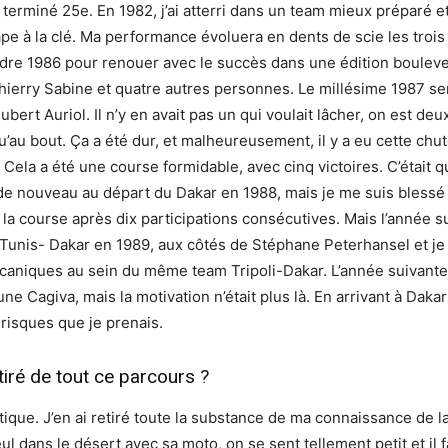
’ai terminé 25e. En 1982, j’ai atterri dans un team mieux préparé e
ape à la clé. Ma performance évoluera en dents de scie les troi
endre 1986 pour renouer avec le succès dans une édition bouleve
Thierry Sabine et quatre autres personnes. Le millésime 1987 se
ert Auriol. Il n’y en avait pas un qui voulait lâcher, on est deux
’au bout. Ça a été dur, et malheureusement, il y a eu cette chute.
e. Cela a été une course formidable, avec cinq victoires. C’était
 de nouveau au départ du Dakar en 1988, mais je me suis bless
er la course après dix participations consécutives. Mais l’année s
-Tunis- Dakar en 1989, aux côtés de Stéphane Peterhansel et j
aniques au sein du même team Tripoli-Dakar. L’année suivante, 
e Cagiva, mais la motivation n’était plus là. En arrivant à Dakar e
 risques que je prenais.
iré de tout ce parcours ?
tique. J’en ai retiré toute la substance de ma connaissance de l
seul dans le désert avec sa moto, on se sent tellement petit et il 