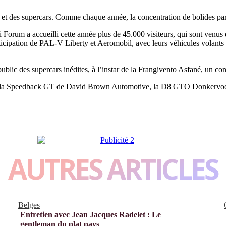
 des supercars. Comme chaque année, la concentration de bolides par m² 
i Forum a accueilli cette année plus de 45.000 visiteurs, qui sont venus 
rticipation de PAL-V Liberty et Aeromobil, avec leurs véhicules volants 
c des supercars inédites, à l’instar de la Frangivento Asfané, un conc
omme la Speedback GT de David Brown Automotive, la D8 GTO Donkervoo
AUTRES ARTICLES
Belges
Entretien avec Jean Jacques Radelet : Le
gentleman du plat pays