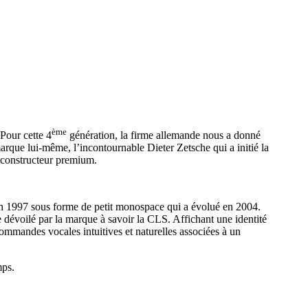
ème
Pour cette 4
génération, la firme allemande nous a donné
rque lui-même, l’incontournable Dieter Zetsche qui a initié la
e constructeur premium.
 en 1997 sous forme de petit monospace qui a évolué en 2004.
e dévoilé par la marque à savoir la CLS. Affichant une identité
commandes vocales intuitives et naturelles associées à un
mps.