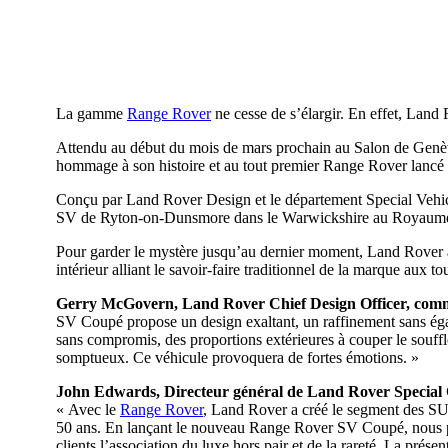
La gamme
Range Rover
ne cesse de s’élargir. En effet, Lan
Attendu au début du mois de mars prochain au Salon de Gen
hommage à son histoire et au tout premier Range Rover lancé 
Conçu par Land Rover Design et le département Special Vehic
SV de Ryton-on-Dunsmore dans le Warwickshire au Royaum
Pour garder le mystère jusqu’au dernier moment, Land Rover a 
intérieur alliant le savoir-faire traditionnel de la marque aux t
Gerry McGovern, Land Rover Chief Design Officer, comm
SV Coupé propose un design exaltant, un raffinement sans égal
sans compromis, des proportions extérieures à couper le souffl
somptueux. Ce véhicule provoquera de fortes émotions. »
John Edwards, Directeur général de Land Rover Special O
« Avec le
Range Rover
, Land Rover a créé le segment des SUV
50 ans. En lançant le nouveau Range Rover SV Coupé, nous 
clients l’association du luxe hors pair et de la rareté. La prése