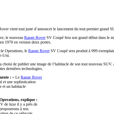
d Rover vient tout juste d’annoncer le lancement du tout premier grand
ève, le nouveau
Range Rover
SV Coupé fera son grand début dans le mo
en 1970 en version deux portes.
le Operations, le
Range Rover
SV Coupé sera produit à 999 exemplaire
e-Uni.
choisi de publier une image de l’habitacle de son tout nouveau SUV. Ai
outes dernières technologies.
ente :
« Le
Range Rover
 et une sophistication
e et un habitacle
perations, explique :
 de luxe il y a près de
proposerons à nos
ntation de ce véhicule