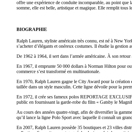
offre une expérience de conduite incomparable, au point que la 
somme, elle est belle, artistique et magique. Elle remplit tous l
BIOGRAPHIE
Ralph Lauren, styliste américain très connu, est né à New York
s’acheter d’élégants et onéreux costumes. Il étudie la gestion 
De 1962 à 1964, il sert dans l’armée américaine. À son retour à
En 1967, il emprunte 50 000 dollars à Norman Hilton pour ouvri
commerce s’est transformé en multinationale.
En 1970, Ralph Lauren gagne le City Award pour la création 
taillée dans un style masculin. Cette ligne dévoile pour la pre
En 1972, il crée ses fameux polos REPORTAGE EXCLUSIF manch
public en fournissant la garde-robe du film « Gatsby le Magnif
Au cours des années quatre-vingt, afin de diversifier la gamme 
qu’il lance la ligne Polo Sport avec laquelle il connaît un 
En 2007, Ralph Lauren possède 35 boutiques et 23 villes dist