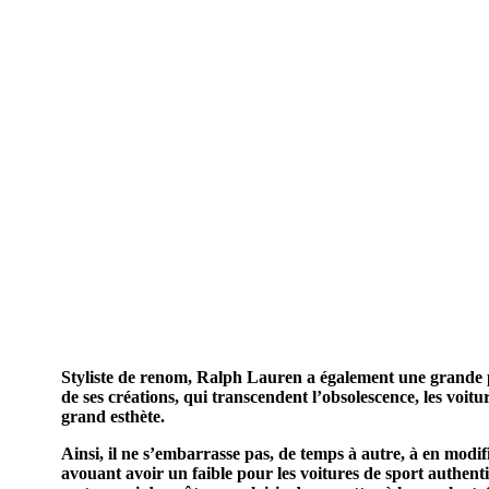
DÉCOUVREZ L’HISTOIRE CAPTIVANTE EN PD
Styliste de renom, Ralph Lauren a également une grande pa
de ses créations, qui transcendent l’obsolescence, les vo
grand esthète.
Ainsi, il ne s’embarrasse pas, de temps à autre, à en modifi
avouant avoir un faible pour les voitures de sport authenti