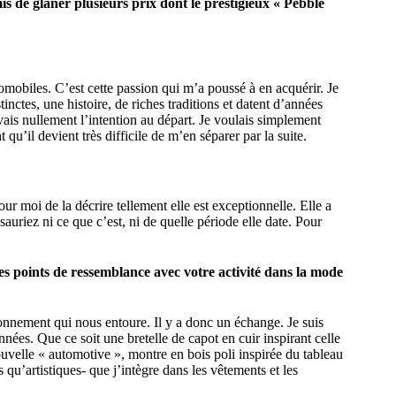
is de glaner plusieurs prix dont le prestigieux « Pebble
omobiles. C’est cette passion qui m’a poussé à en acquérir. Je
nctes, une histoire, de riches traditions et datent d’années
avais nullement l’intention au départ. Je voulais simplement
qu’il devient très difficile de m’en séparer par la suite.
pour moi de la décrire tellement elle est exceptionnelle. Elle a
auriez ni ce que c’est, ni de quelle période elle date. Pour
es points de ressemblance avec votre activité dans la mode
onnement qui nous entoure. Il y a donc un échange. Je suis
ées. Que ce soit une bretelle de capot en cuir inspirant celle
uvelle « automotive », montre en bois poli inspirée du tableau
qu’artistiques- que j’intègre dans les vêtements et les