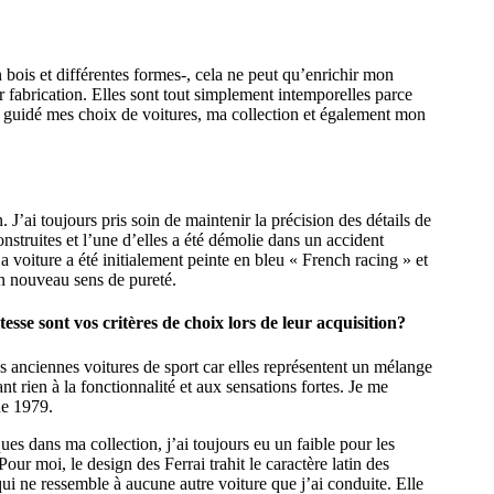
n bois et différentes formes-, cela ne peut qu’enrichir mon
r fabrication. Elles sont tout simplement intemporelles parce
 a guidé mes choix de voitures, ma collection et également mon
 J’ai toujours pris soin de maintenir la précision des détails de
onstruites et l’une d’elles a été démolie dans un accident
a voiture a été initialement peinte en bleu « French racing » et
 un nouveau sens de pureté.
esse sont vos critères de choix lors de leur acquisition?
 les anciennes voitures de sport car elles représentent un mélange
ant rien à la fonctionnalité et aux sensations fortes. Je me
de 1979.
es dans ma collection, j’ai toujours eu un faible pour les
r moi, le design des Ferrai trahit le caractère latin des
qui ne ressemble à aucune autre voiture que j’ai conduite. Elle