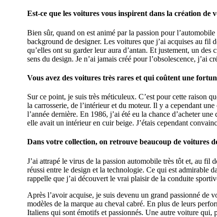
Est-ce que les voitures vous inspirent dans la création de v
Bien sûr, quand on est animé par la passion pour l’automobile e
background de designer. Les voitures que j’ai acquises au fil d
qu’elles ont su garder leur aura d’antan. Et justement, un des
sens du design. Je n’ai jamais créé pour l’obsolescence, j’ai c
Vous avez des voitures très rares et qui coûtent une fort
Sur ce point, je suis très méticuleux. C’est pour cette raison q
la carrosserie, de l’intérieur et du moteur. Il y a cependant un
l’année dernière. En 1986, j’ai été eu la chance d’acheter une d
elle avait un intérieur en cuir beige. J’étais cependant convain
Dans votre collection, on retrouve beaucoup de voitures de s
J’ai attrapé le virus de la passion automobile très tôt et, au fi
réussi entre le design et la technologie. Ce qui est admirable da
rappelle que j’ai découvert le vrai plaisir de la conduite spor
Après l’avoir acquise, je suis devenu un grand passionné de vo
modèles de la marque au cheval cabré. En plus de leurs performa
Italiens qui sont émotifs et passionnés. Une autre voiture qui, 