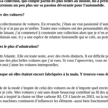
 Sa collection, qui compte parmi les plus belles au monde, lui a perm
pprenons un peu plus sur sa passion dévorante pour l’automobile.
r des voitures?
collectionneur de voitures. En revanche, j’étais un vrai passionné d’aut
 je n’ai pas pu m’arrêter. Toutes mes voitures ont des personnalités disti
min faisant, j’ai commencé à construire une collection alors que je n’en 
isais une, il y a une espèce de relation fusionnelle qui se crée, au point 
uez le plus d’admiration?
Atlantic. Elle est toute noire, avec des rivets distincts. Il est difficile 
ne des plus belles voitures que j’ai vues. Si vous l’aperceviez, vous ne s
et moi j’aime les voitures intemporelles.
oque où elles étaient encore fabriquées à la main. Y trouvez-vous d
e de la mode s’inspire de celui des voitures ou de n’importe quel envir
je crée. Mes voitures y ont sans doute beaucoup contribué au fil des ann
i a inspiré la chaise en fibre carbone RL CF-I lancée en 2003, ou la no
es machines continuent d’influencer les éléments -aussi bien fonctionnels 