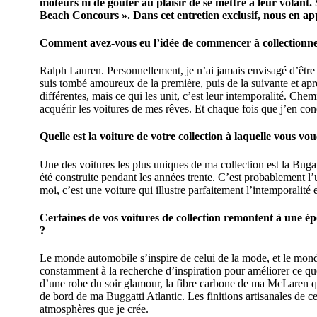
moteurs ni de goûter au plaisir de se mettre à leur volant.
Beach Concours ». Dans cet entretien exclusif, nous en a
Comment avez-vous eu l’idée de commencer à collectionne
Ralph Lauren. Personnellement, je n’ai jamais envisagé d’être 
suis tombé amoureux de la première, puis de la suivante et après
différentes, mais ce qui les unit, c’est leur intemporalité. Che
acquérir les voitures de mes rêves. Et chaque fois que j’en condu
Quelle est la voiture de votre collection à laquelle vous vo
Une des voitures les plus uniques de ma collection est la Bugatti 
été construite pendant les années trente. C’est probablement l’u
moi, c’est une voiture qui illustre parfaitement l’intemporalité 
Certaines de vos voitures de collection remontent à une ép
?
Le monde automobile s’inspire de celui de la mode, et le mond
constamment à la recherche d’inspiration pour améliorer ce que 
d’une robe du soir glamour, la fibre carbone de ma McLaren qu
de bord de ma Buggatti Atlantic. Les finitions artisanales de c
atmosphères que je crée.