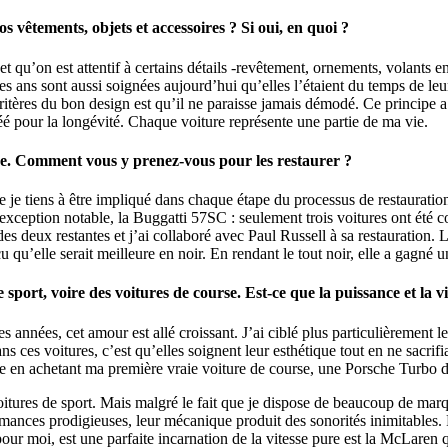
os vêtements, objets et accessoires ? Si oui, en quoi ?
t qu’on est attentif à certains détails -revêtement, ornements, volants e
es ans sont aussi soignées aujourd’hui qu’elles l’étaient du temps de leu
 critères du bon design est qu’il ne paraisse jamais démodé. Ce principe
réé pour la longévité. Chaque voiture représente une partie de ma vie.
une. Comment vous y prenez-vous pour les restaurer ?
ue je tiens à être impliqué dans chaque étape du processus de restauration.
e exception notable, la Buggatti 57SC : seulement trois voitures ont été c
es deux restantes et j’ai collaboré avec Paul Russell à sa restauration. L
cu qu’elle serait meilleure en noir. En rendant le tout noir, elle a gagné
port, voire des voitures de course. Est-ce que la puissance et la vit
l des années, cet amour est allé croissant. J’ai ciblé plus particulièrement
ns ces voitures, c’est qu’elles soignent leur esthétique tout en ne sacrifi
tive en achetant ma première vraie voiture de course, une Porsche Turbo 
itures de sport. Mais malgré le fait que je dispose de beaucoup de marqu
nces prodigieuses, leur mécanique produit des sonorités inimitables. Pou
pour moi, est une parfaite incarnation de la vitesse pure est la McLaren 