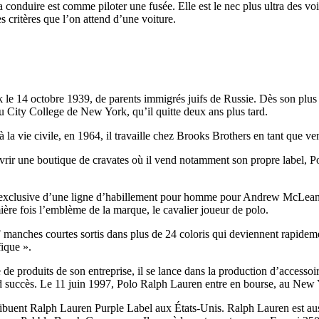
conduire est comme piloter une fusée. Elle est le nec plus ultra des voi
es critères que l’on attend d’une voiture.
 le 14 octobre 1939, de parents immigrés juifs de Russie. Dès son plus 
au City College de New York, qu’il quitte deux ans plus tard.
 la vie civile, en 1964, il travaille chez Brooks Brothers en tant que ve
r une boutique de cravates où il vend notamment son propre label, Polo.
exclusive d’une ligne d’habillement pour homme pour Andrew McLean. D
mière fois l’emblème de la marque, le cavalier joueur de polo.
es courtes sortis dans plus de 24 coloris qui deviennent rapidemen
ique ».
de produits de son entreprise, il se lance dans la production d’accessoi
grand succès. Le 11 juin 1997, Polo Ralph Lauren entre en bourse, au 
ribuent Ralph Lauren Purple Label aux États-Unis. Ralph Lauren est aus