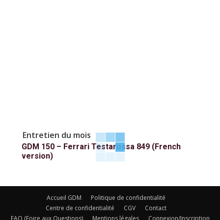
Entretien du mois
GDM 150 – Ferrari Testarossa 849 (French
version)
Accueil GDM
Politique de confidentialité
Centre de confidentialité
CGV
Contact
FAQ (Foire aux Questions)
Mentions légales
Connexion/Inscription