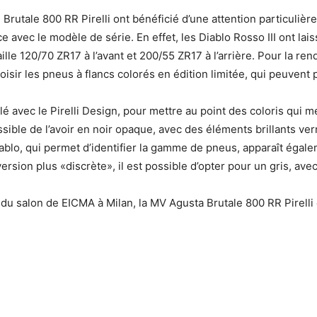
rutale 800 RR Pirelli ont bénéficié d’une attention particulière
ce avec le modèle de série. En effet, les Diablo Rosso III ont la
lle 120/70 ZR17 à l’avant et 200/55 ZR17 à l’arrière. Pour la r
choisir les pneus à flancs colorés en édition limitée, qui peuv
é avec le Pirelli Design, pour mettre au point des coloris qui me
ossible de l’avoir en noir opaque, avec des éléments brillants ve
 Diablo, qui permet d’identifier la gamme de pneus, apparaît éga
version plus «discrète», il est possible d’opter pour un gris, av
u salon de EICMA à Milan, la MV Agusta Brutale 800 RR Pirelli es