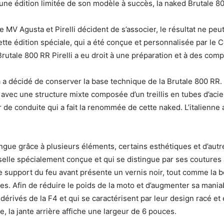
 une édition limitée de son modèle à succès, la naked Brutale 8
MV Agusta et Pirelli décident de s’associer, le résultat ne peu
e édition spéciale, qui a été conçue et personnalisée par le C
 Brutale 800 RR Pirelli a eu droit à une préparation et à des com
a a décidé de conserver la base technique de la Brutale 800 RR
, avec une structure mixte composée d’un treillis en tubes d’acie
r de conduite qui a fait la renommée de cette naked. L’italienn
tingue grâce à plusieurs éléments, certains esthétiques et d’autr
selle spécialement conçue et qui se distingue par ses coutures
support du feu avant présente un vernis noir, tout comme la bou
ies. Afin de réduire le poids de la moto et d’augmenter sa maniab
érivés de la F4 et qui se caractérisent par leur design racé et 
e, la jante arrière affiche une largeur de 6 pouces.