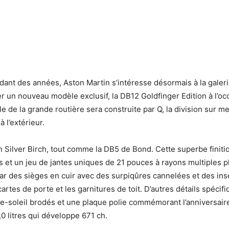
ant des années, Aston Martin s’intéresse désormais à la galeri
ler un nouveau modèle exclusif, la DB12 Goldfinger Edition à l’o
le de la grande routière sera construite par Q, la division sur 
à l’extérieur.
en Silver Birch, tout comme la DB5 de Bond. Cette superbe fini
 et un jeu de jantes uniques de 21 pouces à rayons multiples pla
par des sièges en cuir avec des surpiqûres cannelées et des ins
cartes de porte et les garnitures de toit. D’autres détails spé
re-soleil brodés et une plaque polie commémorant l’anniversair
0 litres qui développe 671 ch.