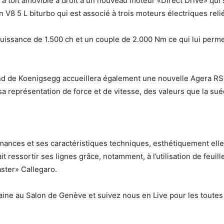
 toit amovible a droit à un nouveau moteur «Direct Drive» qui se
 V8 5 L biturbo qui est associé à trois moteurs électriques rel
uissance de 1.500 ch et un couple de 2.000 Nm ce qui lui permet
tand de Koenigsegg accueillera également une nouvelle Agera R
 représentation de force et de vitesse, des valeurs que la suéd
mances et ses caractéristiques techniques, esthétiquement elle
it ressortir ses lignes grâce, notamment, à l’utilisation de feuill
aster» Callegaro.
ne au Salon de Genève et suivez nous en Live pour les toutes