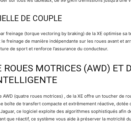
 jouer sur tous les tableaux, de 99 g/km d’émissions jusqu’à une
ELLE DE COUPLE
r freinage (torque vectoring by braking) de la XE optimise sa
t le freinage de manière indépendante sur les roues avant et arr
oiture de sport et renforce l’assurance du conducteur.
 ROUES MOTRICES (AWD) ET 
NTELLIGENTE
 AWD (quatre roues motrices) , de la XE offre un toucher de rout
une boîte de transfert compacte et extrêmement réactive, dotée 
é Jaguar, ce logiciel exploite des algorithmes sophistiqués afin 
ant que réactif, ce système vous aide à préserver la motricité du