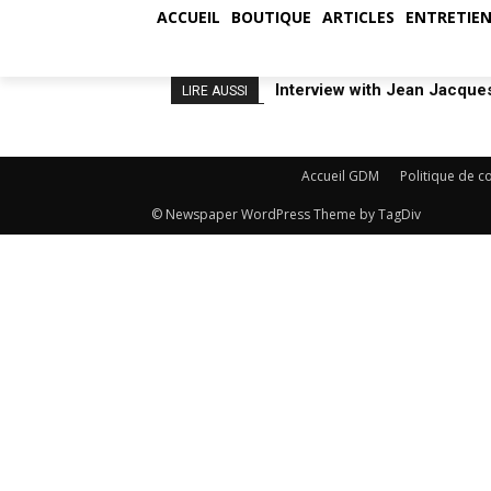
ACCUEIL
BOUTIQUE
ARTICLES
ENTRETIEN
Interview with Jean Jacques
LIRE AUSSI
Accueil GDM
Politique de co
© Newspaper WordPress Theme by TagDiv