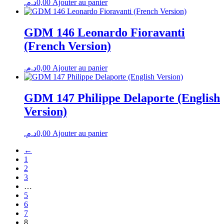
د.م.
0,00
Ajouter au panier
GDM 146 Leonardo Fioravanti
(French Version)
د.م.
0,00
Ajouter au panier
GDM 147 Philippe Delaporte (English
Version)
د.م.
0,00
Ajouter au panier
←
1
2
3
…
5
6
7
8