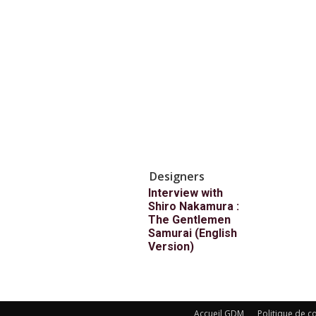
Designers
Interview with
Shiro Nakamura :
The Gentlemen
Samurai (English
Version)
Accueil GDM
Politique de co