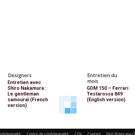
Designers
Entretien du
mois
Entretien avec
Shiro Nakamura :
GDM 150 – Ferrari
Le gentleman
Testarossa 849
samouraï (French
(English version)
version)
nfidentialité
Centre de confidentialité
CGV
Contact
FAQ (Foire aux Q