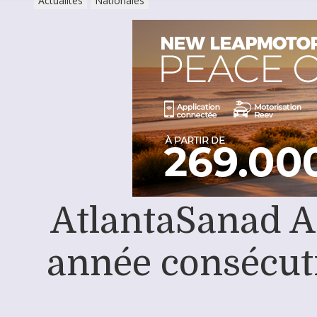
Actualités
Nationales
AtlantaSanad A
année consécuti