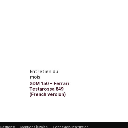
Entretien du
mois
GDM 150 – Ferrari
Testarossa 849
(French version)
uestions)
Mentions légales
Connexion/Inscription