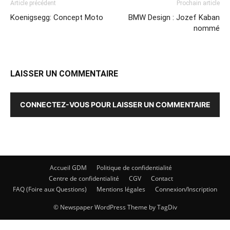
Article précédent
Prochain article
Koenigsegg: Concept Moto
BMW Design : Jozef Kaban
nommé
LAISSER UN COMMENTAIRE
CONNECTEZ-VOUS POUR LAISSER UN COMMENTAIRE
Accueil GDM
Politique de confidentialité
Centre de confidentialité
CGV
Contact
FAQ (Foire aux Questions)
Mentions légales
Connexion/Inscription
© Newspaper WordPress Theme by TagDiv