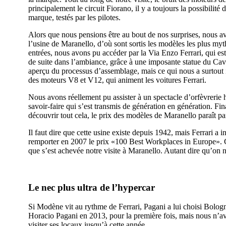
principalement le circuit Fiorano, il y a toujours la possibili
marque, testés par les pilotes.
Alors que nous pensions être au bout de nos surprises, nous a
l’usine de Maranello, d’où sont sortis les modèles les plus myt
entrées, nous avons pu accéder par la Via Enzo Ferrari, qui est 
de suite dans l’ambiance, grâce à une imposante statue du C
aperçu du processus d’assemblage, mais ce qui nous a surtout 
des moteurs V8 et V12, qui animent les voitures Ferrari.
Nous avons réellement pu assister à un spectacle d’orfèvrerie 
savoir-faire qui s’est transmis de génération en génération. F
découvrir tout cela, le prix des modèles de Maranello paraît par
Il faut dire que cette usine existe depuis 1942, mais Ferrari a i
remporter en 2007 le prix «100 Best Workplaces in Europe». 
que s’est achevée notre visite à Maranello. Autant dire qu’on 
Le nec plus ultra de l’hypercar
Si Modène vit au rythme de Ferrari, Pagani a lui choisi Bologn
Horacio Pagani en 2013, pour la première fois, mais nous n’a
visiter ses locaux jusqu’à cette année.