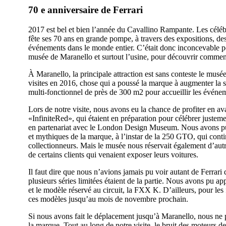
70 e anniversaire de Ferrari
2017 est bel et bien l’année du Cavallino Rampante. Les célébra
fête ses 70 ans en grande pompe, à travers des expositions, de
événements dans le monde entier. C’était donc inconcevable pou
musée de Maranello et surtout l’usine, pour découvrir comment
À Maranello, la principale attraction est sans conteste le musée
visites en 2016, chose qui a poussé la marque à augmenter la 
multi-fonctionnel de près de 300 m2 pour accueillir les événe
Lors de notre visite, nous avons eu la chance de profiter en a
«InfiniteRed», qui étaient en préparation pour célébrer justeme
en partenariat avec le London Design Museum. Nous avons pu 
et mythiques de la marque, à l’instar de la 250 GTO, qui cont
collectionneurs. Mais le musée nous réservait également d’autre
de certains clients qui venaient exposer leurs voitures.
Il faut dire que nous n’avions jamais pu voir autant de Ferrari
plusieurs séries limitées étaient de la partie. Nous avons pu app
et le modèle réservé au circuit, la FXX K. D’ailleurs, pour les 
ces modèles jusqu’au mois de novembre prochain.
Si nous avons fait le déplacement jusqu’à Maranello, nous ne p
la marque. Tout au long de notre visite, le bruit des moteurs de