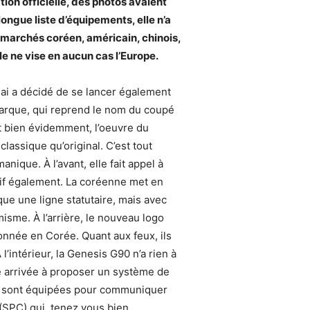
on officielle, des photos avaient
longue liste d’équipements, elle n’a
x marchés coréen, américain, chinois,
le ne vise en aucun cas l’Europe.
dai a décidé de se lancer également
marque, qui reprend le nom du coupé
t bien évidemment, l’oeuvre du
lassique qu’original. C’est tout
ique. À l’avant, elle fait appel à
sif également. La coréenne met en
que une ligne statutaire, mais avec
isme. À l’arrière, le nouveau logo
donnée en Corée. Quant aux feux, ils
l’intérieur, la Genesis G90 n’a rien à
e arrivée à proposer un système de
es sont équipées pour communiquer
 (SPC) qui, tenez vous bien,