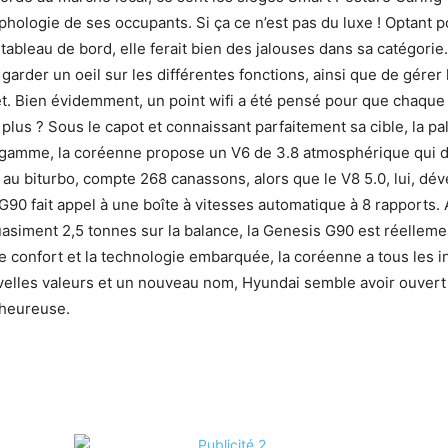
hologie de ses occupants. Si ça ce n’est pas du luxe ! Optant
e tableau de bord, elle ferait bien des jalouses dans sa catégorie
 garder un oeil sur les différentes fonctions, ainsi que de gérer l
et. Bien évidemment, un point wifi a été pensé pour que chaque 
lus ? Sous le capot et connaissant parfaitement sa cible, la pa
 de gamme, la coréenne propose un V6 de 3.8 atmosphérique qui d
el au biturbo, compte 268 canassons, alors que le V8 5.0, lui, d
 G90 fait appel à une boîte à vitesses automatique à 8 rapports
uasiment 2,5 tonnes sur la balance, la Genesis G90 est réellem
e confort et la technologie embarquée, la coréenne a tous les i
velles valeurs et un nouveau nom, Hyundai semble avoir ouvert
 heureuse.