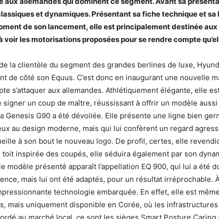
ve aux allemandes qui dominent ce segment. Avant sa présentati
 classiques et dynamiques. Présentant sa fiche technique et sa 
 moment de son lancement, elle est principalement destinée au
’à voir les motorisations proposées pour se rendre compte qu’el
de la clientèle du segment des grandes berlines de luxe, Hyun
sant de côté son Equus. C’est donc en inaugurant une nouvelle 
te s’attaquer aux allemandes. Athlétiquement élégante, elle es
 signer un coup de maître, réussissant à offrir un modèle aussi c
Genesis G90 a été dévoilée. Elle présente une ligne bien german
eux au design moderne, mais qui lui confèrent un regard agres
eille à son bout le nouveau logo. De profil, certes, elle revendi
toit inspirée des coupés, elle séduira également par son dynam
le modèle présenté apparaît l’appellation EQ 900, qui lui a été 
nce, mais lui ont été adaptés, pour un résultat irréprochable. À 
impressionnante technologie embarquée. En effet, elle est mêm
s, mais uniquement disponible en Corée, où les infrastructur
ccordé au marché local, ce sont les sièges Smart Posture Caring