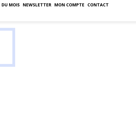
 DU MOIS
NEWSLETTER
MON COMPTE
CONTACT
ALFA ROMEO
ALPINE
ASTON MARTIN
AUDI
CADILLAC
CATAMARAN
CHEVROLET
CI
DISCO VOLANTE
D