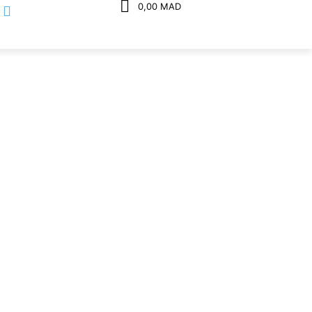
0,00 MAD
BENTLEY
BMW
BRABUS
BRISTOL
BUGATTI
SITALIA
CITROEN
DALLARA
DETOMASO
S
FERRARI
FORD