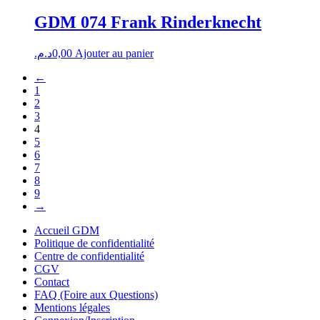
GDM 074 Frank Rinderknecht
د.م.
0,00
Ajouter au panier
←
1
2
3
4
5
6
7
8
9
→
Accueil GDM
Politique de confidentialité
Centre de confidentialité
CGV
Contact
FAQ (Foire aux Questions)
Mentions légales