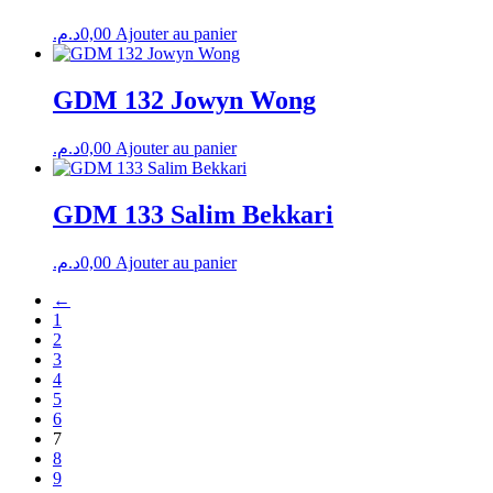
د.م.
0,00
Ajouter au panier
GDM 132 Jowyn Wong
د.م.
0,00
Ajouter au panier
GDM 133 Salim Bekkari
د.م.
0,00
Ajouter au panier
←
1
2
3
4
5
6
7
8
9