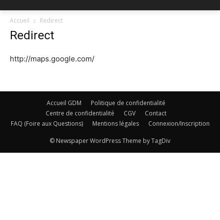
Accueil
Redirect
Redirect
http://maps.google.com/
Accueil GDM
Politique de confidentialité
Centre de confidentialité
CGV
Contact
FAQ (Foire aux Questions)
Mentions légales
Connexion/Inscription
© Newspaper WordPress Theme by TagDiv