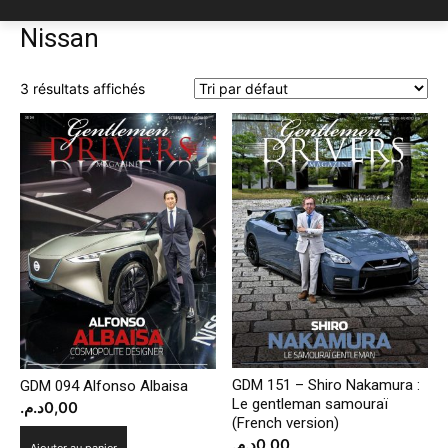
Nissan
3 résultats affichés
GDM 151 – Shiro Nakamura :
GDM 094 Alfonso Albaisa
Le gentleman samouraï
د.م.
0,00
(French version)
د.م.
0,00
Ajouter au panier