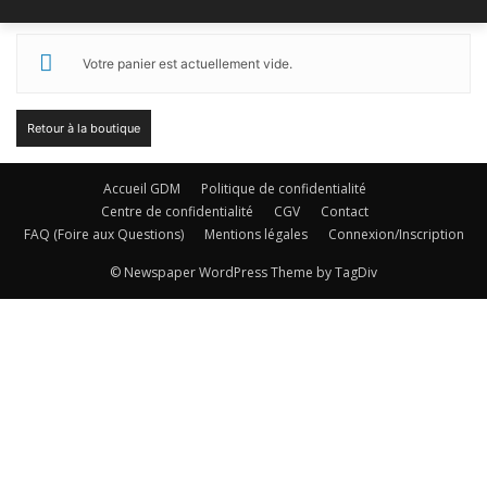
Votre panier est actuellement vide.
Retour à la boutique
Accueil GDM
Politique de confidentialité
Centre de confidentialité
CGV
Contact
FAQ (Foire aux Questions)
Mentions légales
Connexion/Inscription
© Newspaper WordPress Theme by TagDiv