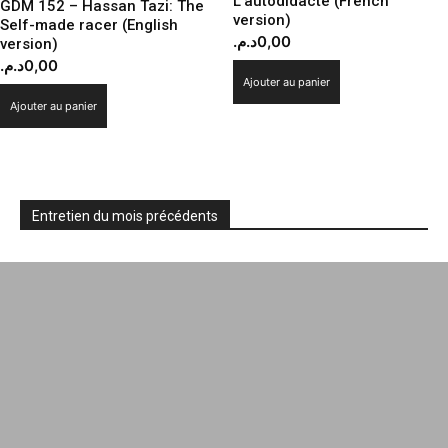
L’autodidacte (French
GDM 152 – Hassan Tazi: The
version)
Self-made racer (English
د.م.
0,00
version)
د.م.
0,00
Ajouter au panier
Ajouter au panier
Entretien du mois précédents