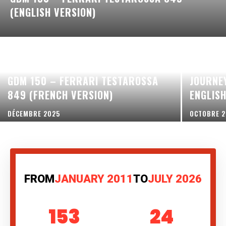
(ENGLISH VERSION)
INTERVI
GDM 150 – FERRARI TESTAROSSA
JOURNE
849 (FRENCH VERSION)
ENGLIS
DÉCEMBRE 2025
OCTOBRE 
FROM
JANUARY 2011
TO
JULY 2026
153
24