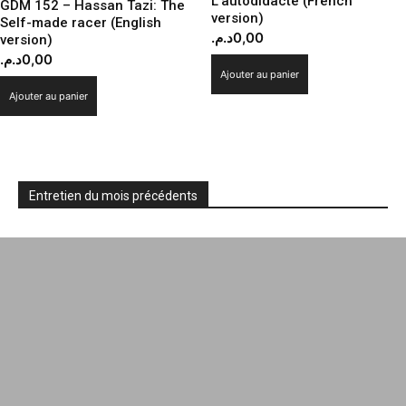
L’autodidacte (French
GDM 152 – Hassan Tazi: The
version)
Self-made racer (English
د.م.
0,00
version)
د.م.
0,00
Ajouter au panier
Ajouter au panier
Entretien du mois précédents