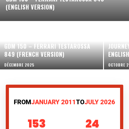
(ENGLISH VERSION)
INTERVI
GDM 150 – FERRARI TESTAROSSA
JOURNE
849 (FRENCH VERSION)
ENGLIS
DÉCEMBRE 2025
OCTOBRE 
FROM
JANUARY 2011
TO
JULY 2026
153
24